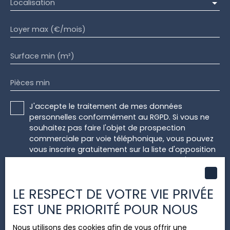
Localisation
Loyer max (€/mois)
Surface min (m²)
Pièces min
J'accepte le traitement de mes données
personnelles conformément au RGPD. Si vous ne
souhaitez pas faire l'objet de prospection
commerciale par voie téléphonique, vous pouvez
vous inscrire gratuitement sur la liste d'opposition
au démarchage téléphonique, prévu par l'article
L223-1 du code de la consommation, sur le site
Internet www.bloctel.gouv.fr ou par courrier
LE RESPECT DE VOTRE VIE PRIVÉE
adressé à :
EST UNE PRIORITÉ POUR NOUS
Société Worldline, Service Bloctel, CS 61311, 41013
BLOIS CEDEX.
Nous utilisons des cookies afin de vous offrir une