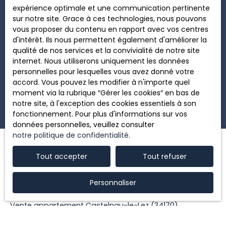
expérience optimale et une communication pertinente
Pour en savoir plus sur le traitement de vos
sur notre site. Grace à ces technologies, nous pouvons
données personnelles, veuillez consulter notre
vous proposer du contenu en rapport avec vos centres
politique de confidentialité
.
d'intérêt. Ils nous permettent également d'améliorer la
qualité de nos services et la convivialité de notre site
internet. Nous utiliserons uniquement les données
personnelles pour lesquelles vous avez donné votre
Recevoir des annonces
accord. Vous pouvez les modifier à n'importe quel
moment via la rubrique ″Gérer les cookies″ en bas de
notre site, à l'exception des cookies essentiels à son
fonctionnement. Pour plus d'informations sur vos
données personnelles, veuillez consulter
notre politique de confidentialité
.
Tout accepter
Tout refuser
JE RECHERCHE UN BIEN
Personnaliser
Vente maison Castelnau-le-Lez (34170)
Vente appartement Castelnau-le-Lez (34170)
Vente maison Montpellier (34070)