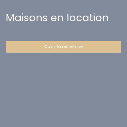
Maisons en location
Ouvrir la recherche
Type d'offre
Location
Type de bien
Maison
Localisation
Loyer max (€/mois)