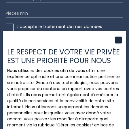
Pièces min
J'accepte le traitement de mes données
personnelles conformément au RGPD. Si vous ne
souhaitez pas faire l'objet de prospection
commerciale par voie téléphonique, vous pouvez
LE RESPECT DE VOTRE VIE PRIVÉE
vous inscrire gratuitement sur la liste d'opposition
au démarchage téléphonique, prévu par l'article
EST UNE PRIORITÉ POUR NOUS
L223-1 du code de la consommation, sur le site
Internet www.bloctel.gouv.fr ou par courrier
Nous utilisons des cookies afin de vous offrir une
adressé à :
expérience optimale et une communication pertinente
sur notre site. Grace à ces technologies, nous pouvons
Société Worldline, Service Bloctel, CS 61311, 41013
vous proposer du contenu en rapport avec vos centres
BLOIS CEDEX.
d'intérêt. Ils nous permettent également d'améliorer la
qualité de nos services et la convivialité de notre site
Pour en savoir plus sur le traitement de vos
internet. Nous utiliserons uniquement les données
données personnelles, veuillez consulter notre
personnelles pour lesquelles vous avez donné votre
politique de confidentialité
.
accord. Vous pouvez les modifier à n'importe quel
moment via la rubrique ″Gérer les cookies″ en bas de