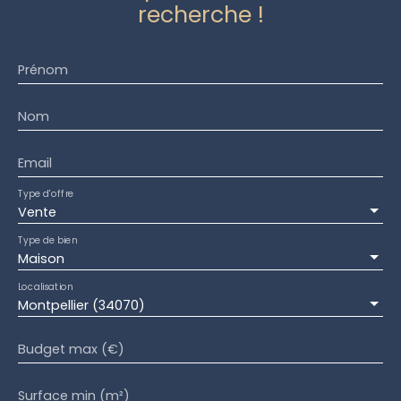
à vélo. Le bien est à rafraichir, mais il a un
recherche !
potentiel certain pour ceux qui recherchent une
pépite à deux pas du quartier des arceaux ! À
visiter sans tarder ! Bochu immobilier Castelnau-
Prénom
le-Lez - 04 67 79 44 10
Nom
Email
Type d'offre
Vente
Type de bien
Maison
Localisation
Montpellier (34070)
Budget max (€)
Surface min (m²)