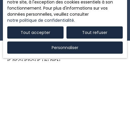
notre site, à l'exception des cookies essentiels à son
fonctionnement. Pour plus d'informations sur vos
Recevoir des annonces
données personnelles, veuillez consulter
notre politique de confidentialité
.
Tout accepter
Tout refuser
Personnaliser
JE RECHERCHE UN BIEN
Vente maison Castelnau-le-Lez (34170)
Vente appartement Castelnau-le-Lez (34170)
Vente maison Montpellier (34070)
Vente maison Clapiers (34830)
Location appartement Montpellier (34000)
Location appartement Castelnau-le-Lez (34170)