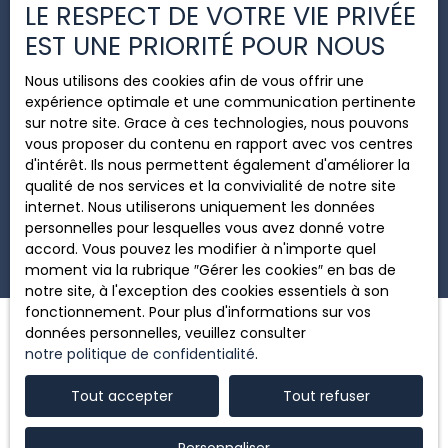
LE RESPECT DE VOTRE VIE PRIVÉE
Société Worldline, Service Bloctel, CS 61311, 41013
BLOIS CEDEX.
EST UNE PRIORITÉ POUR NOUS
Pour en savoir plus sur le traitement de vos
Nous utilisons des cookies afin de vous offrir une
données personnelles, veuillez consulter notre
expérience optimale et une communication pertinente
politique de confidentialité
.
sur notre site. Grace à ces technologies, nous pouvons
vous proposer du contenu en rapport avec vos centres
d'intérêt. Ils nous permettent également d'améliorer la
qualité de nos services et la convivialité de notre site
Recevoir des annonces
internet. Nous utiliserons uniquement les données
personnelles pour lesquelles vous avez donné votre
accord. Vous pouvez les modifier à n'importe quel
moment via la rubrique ″Gérer les cookies″ en bas de
notre site, à l'exception des cookies essentiels à son
fonctionnement. Pour plus d'informations sur vos
données personnelles, veuillez consulter
notre politique de confidentialité
.
JE RECHERCHE UN BIEN
Tout accepter
Tout refuser
Vente maison Castelnau-le-Lez (34170)
Personnaliser