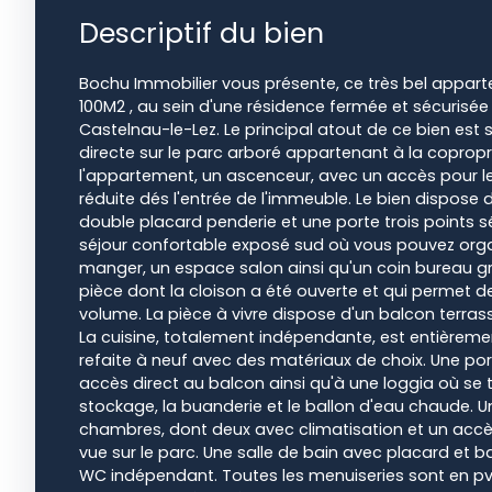
Descriptif du bien
Bochu Immobilier vous présente, ce très bel appa
100M2 , au sein d'une résidence fermée et sécurisée
Castelnau-le-Lez. Le principal atout de ce bien est s
directe sur le parc arboré appartenant à la copropr
l'appartement, un ascenceur, avec un accès pour l
réduite dés l'entrée de l'immeuble. Le bien dispose
double placard penderie et une porte trois points sé
séjour confortable exposé sud où vous pouvez orga
manger, un espace salon ainsi qu'un coin bureau 
pièce dont la cloison a été ouverte et qui permet d
volume. La pièce à vivre dispose d'un balcon terras
La cuisine, totalement indépendante, est entièrem
refaite à neuf avec des matériaux de choix. Une por
accès direct au balcon ainsi qu'à une loggia où se
stockage, la buanderie et le ballon d'eau chaude. Un
chambres, dont deux avec climatisation et un accè
vue sur le parc. Une salle de bain avec placard et ba
WC indépendant. Toutes les menuiseries sont en pvc