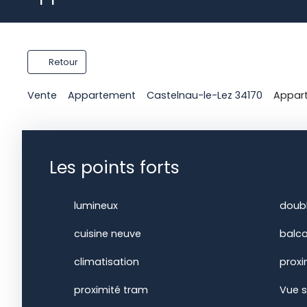
Retour
Vente
Appartement
Castelnau-le-Lez 34170
Appart
Les points forts
lumineux
doubl
cuisine neuve
balco
climatisation
proxi
proximité tram
Vue s