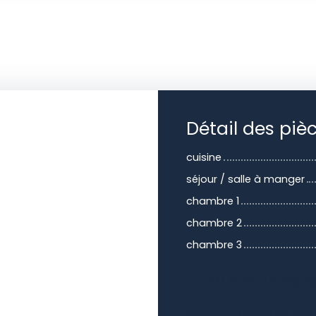
Détail des piè
cuisine
séjour / salle à manger
chambre 1
chambre 2
chambre 3
Informations 
Honoraires inclus de 2.86