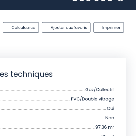
Calculatrice
Ajouter aux favoris
Imprimer
ues techniques
Gaz/Collectif
PVC/Double vitrage
Oui
Non
97.36
m²