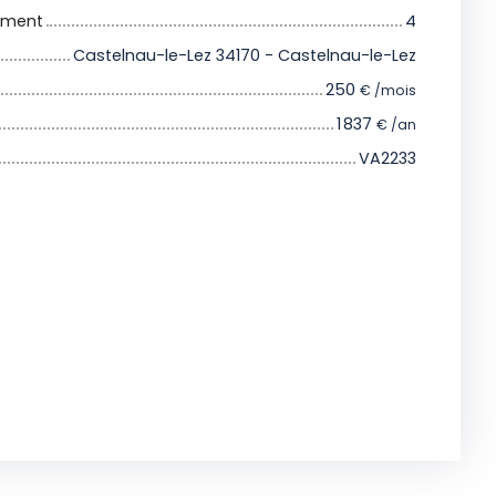
iment
4
Castelnau-le-Lez 34170 - Castelnau-le-Lez
250
€ /mois
1 837
€ /an
VA2233