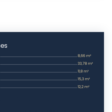
ces
8,66 m²
33,78 m²
11,8 m²
15,3 m²
12,2 m²
complémentaires
% TTC à la charge de l'acquéreur. Prix hors