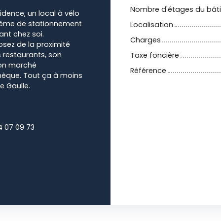
Nombre d'étages du bât
dence, un local à vélo
ystème de stationnement
Localisation
nt chez soi.
Charges
osez de la proximité
 restaurants, son
Taxe foncière
 son marché
Référence
hèque. Tout ça à moins
e Gaulle.
4 07 09 73