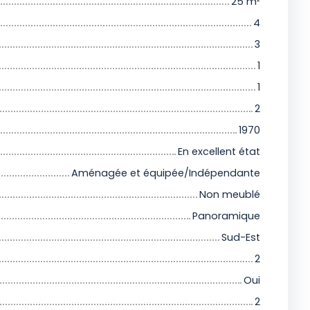
25
m²
4
3
1
1
2
1970
En excellent état
Aménagée et équipée/Indépendante
Non meublé
Panoramique
Sud-Est
2
Oui
2