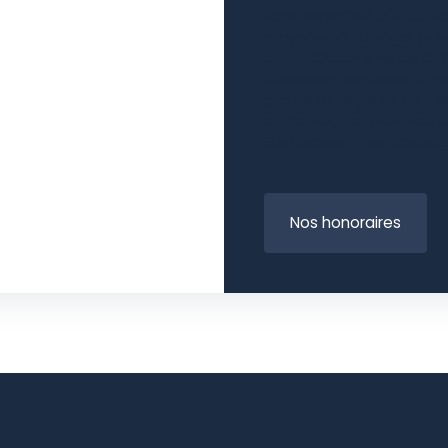
honoraires 350 000 €. Da
moyenne du budget prévi
cours. Classe énergie C,
dépenses annuelles d'éne
prix de l'énergie de l'ann
sur les risques auxquels c
Géorisques : georisques.g
Nos honoraires