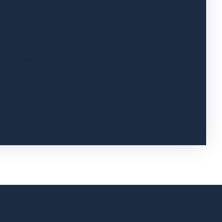
ns une copropriété de 200 lots. Quote-part
sionnel 3 000 €/an. Aucune procédure n'est en
 Classe climat C Montant moyen estimé des
rgie pour un usage standard, établi à partir des
ée 2023 : entre 1384.00 et 1872.00 €. Les informations
e bien est exposé sont disponibles sur le site
ouv.fr.