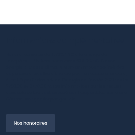
Informations complémentaires
Honoraires inclus de 4.72% TTC à la charge de
l'acquéreur. Prix hors honoraires 635 000 €. Classe
énergie D, Classe climat B Montant moyen estimé des
dépenses annuelles d'énergie pour un usage standard,
établi à partir des prix de l'énergie de l'année 2021 : entre
2730.00 et 3770.00 €. Les informations sur les risques
auxquels ce bien est exposé sont disponibles sur le site
Géorisques : georisques.gouv.fr.
Nos honoraires