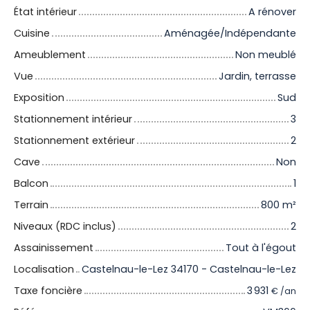
État intérieur
A rénover
Cuisine
Aménagée/Indépendante
Ameublement
Non meublé
Vue
Jardin, terrasse
Exposition
Sud
Stationnement intérieur
3
Stationnement extérieur
2
Cave
Non
Balcon
1
Terrain
800
m²
Niveaux (RDC inclus)
2
Assainissement
Tout à l'égout
Localisation
Castelnau-le-Lez 34170 - Castelnau-le-Lez
Taxe foncière
3 931
€ /an