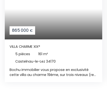
865 000
€
VILLA CHARME XIX°
5
pièces
161
m²
Castelnau-le-Lez 34170
Bochu immobilier vous propose en exclusivité
cette villa au charme 19ème, sur trois niveaux (rez-
de-chaussée, étage et rez-de-jardin),
entièrement rénovée en 2018. Située à seulement à
5 minutes à pied du centre ancien de la
commune de Castelnau-le-Lez, ce bien dispose
de nombreux atouts. Grande entrée avec wc
invités et porte à galandage ouvrant sur le séjour