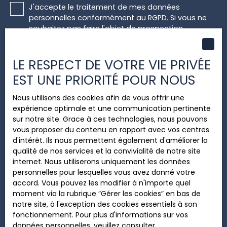
J'accepte le traitement de mes données
personnelles conformément au RGPD. Si vous ne
souhaitez pas faire l'objet de prospection
commerciale par voie téléphonique, vous pouvez
vous inscrire gratuitement sur la liste d'opposition
au démarchage téléphonique, prévu par l'article
LE RESPECT DE VOTRE VIE PRIVÉE
L223-1 du code de la consommation, sur le site
EST UNE PRIORITÉ POUR NOUS
Internet www.bloctel.gouv.fr ou par courrier
adressé à :
Nous utilisons des cookies afin de vous offrir une
expérience optimale et une communication pertinente
Société Worldline, Service Bloctel, CS 61311, 41013
sur notre site. Grace à ces technologies, nous pouvons
BLOIS CEDEX.
vous proposer du contenu en rapport avec vos centres
d'intérêt. Ils nous permettent également d'améliorer la
Pour en savoir plus sur le traitement de vos
qualité de nos services et la convivialité de notre site
données personnelles, veuillez consulter notre
internet. Nous utiliserons uniquement les données
politique de confidentialité
.
personnelles pour lesquelles vous avez donné votre
accord. Vous pouvez les modifier à n'importe quel
moment via la rubrique ″Gérer les cookies″ en bas de
Recevoir des annonces
notre site, à l'exception des cookies essentiels à son
fonctionnement. Pour plus d'informations sur vos
données personnelles, veuillez consulter